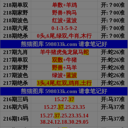
218期单双
单数+羊鸡
开:？00准
218期家野
野兽+狗马
开:？00准
218期波色
红波+蓝波
开:？00准
218期
六尾
0-1-3-5-9-2
开:？00准
218期绝杀
0头,6尾,绿双,牛肖,木行
开:？00准
熊猫图库 598033k.com 请拿笔记好
217期九肖
羊牛猪虎兔龙鼠马
蛇
开:蛇26准
217期单双
双数
+牛猪
开:蛇26准
217期家野
野兽
+马羊
开:蛇26准
217期波色
绿波+
蓝波
开:蛇26准
217期绝杀
3头,4尾,红双,鸡肖,土行
开:蛇26准
熊猫图库 598033k.com 请拿笔记好
216期三码
15.27.
37
开:马37准
216期六码
15.27.
37
.25.23.35
开:马37准
15.27.
37
.25.23.35.14
216期14码
开:马37准
38.24.12.18.30.29.05