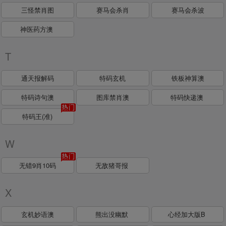
三怪禁肖图
赛马会杀肖
赛马会杀波
神医药方澳
T
通天报解码
特码玄机
铁板神算澳
特码诗句澳
图库禁肖澳
特码快递澳
特码王(准)
W
无错9肖10码
无敌猪哥报
X
玄机妙语澳
熊出没幽默
心经加大版B