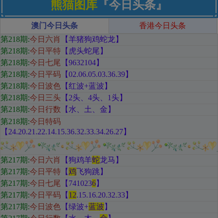
熊猫图库
『今日头条』
澳门今日头条
香港今日头条
第218期
:
今日六肖
【羊猪狗鸡蛇龙
】
第218期:
今日平特
【虎头蛇尾
】
第218期:
今日七尾
【9632104
】
第218期:
今日平码
【
02.06.05.03.36.39
】
第218期:
今日波色
【红
波+蓝波
】
第218期:
今日三头
【
2头、4头、1头
】
第218期:
今日行数
【水
、土、金
】
第218期:
今日特码
【24.20.21.22.14.15.36.32.33.34.26.27
】
第217期
:
今日六肖
【狗鸡羊
蛇
龙马
】
第217期:
今日平特
【
鸡
飞狗跳
】
第217期:
今日七尾
【741023
6
】
第217期:
今日平码
【
12
.15.16.20.32.33
】
第217期:
今日波色
【绿
波+
蓝波
】