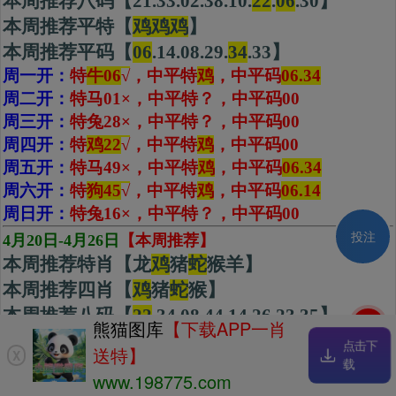
本周推荐八码【21.33.02.38.10.
22
.
06
.30】
本周推荐平特【
鸡鸡鸡
】
本周推荐平码【
06
.14.08.29.
34
.33】
周一开：
特
牛06
√
，中平特
鸡
，
中平码
06.34
周二开：
特马01
×
，中平特？，中平码00
周三开：
特兔28
×
，中平特？，中平码00
周四开：
特
鸡22
√
，中平特
鸡
，
中平码
00
周五开：
特马49
×
，中平特
鸡
，中平码
06.34
周六开：
特
狗45
√
，中平特
鸡
，
中平码
06.14
周日开：
特兔16×，中平特？，中平码00
投注
4月20日-4月26日
【本周推荐】
本周推荐特肖【龙
鸡
猪
蛇
猴羊】
本周推荐四肖【
鸡
猪
蛇
猴】
本周推荐八码【
22
.34.08.44.14.26.23.35】
刷新
熊猫图库
【下载APP一肖
本周推荐平特【
虎虎虎
】
点击下
送特】
X
载
本周推荐平码【
19
.37.
17
.
33
.39.
03
】
www.198775.com
周一开：
特牛30×，中平特
虎
，中平码
19.03