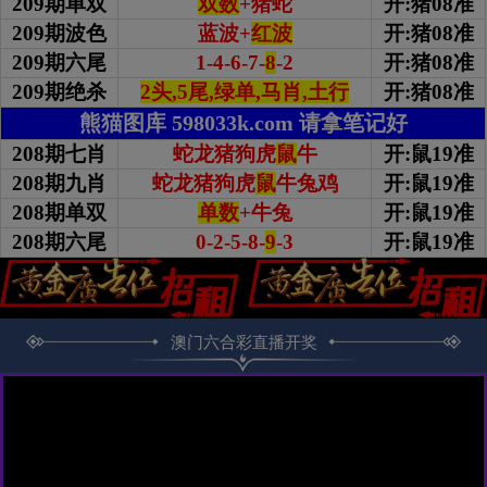
209期单双
双数
+猪蛇
开:猪08准
209期波色
蓝波+
红波
开:猪08准
209期
六尾
1-4-6-7-
8
-2
开:猪08准
209期绝杀
2头,5尾,绿单,马肖,土行
开:猪08准
熊猫图库 598033k.com 请拿笔记好
208期七肖
蛇龙猪狗虎
鼠
牛
开:鼠19准
208期九肖
蛇龙猪狗虎
鼠
牛兔鸡
开:鼠19准
208期单双
单数
+牛兔
开:鼠19准
208期
六尾
0-2-5-8-
9
-3
开:鼠19准
澳门六合彩直播开奖