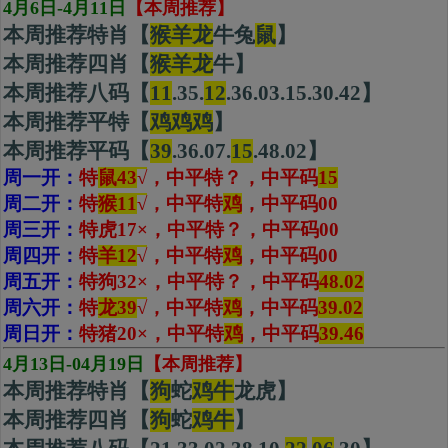
4月6日-4月11日
【本周推荐】
本周推荐特肖【
猴羊龙
牛兔
鼠
】
本周推荐四肖【
猴
羊
龙
牛】
本周推荐八码【
11
.35.
12
.36.03.15.30.42】
本周推荐平特【
鸡鸡鸡
】
本周推荐平码【
39
.36.07.
15
.48.02】
周一开：
特
鼠43
√
，中平特？，
中平码
15
周二开：
特
猴11
√
，中平特
鸡
，
中平码00
周三开：
特虎17×，中平特？，
中平码00
周四开：
特
羊12
√
，中平特
鸡
，
中平码00
周五开：
特狗32×，中平特？，
中平码
48.02
周六开：
特
龙39
√
，中平特
鸡
，
中平码
39.02
周日开：
特猪20×，中平特
鸡
，中平码
39.46
4月13日-04月19日
【本周推荐】
本周推荐特肖【
狗
蛇
鸡牛
龙虎】
本周推荐四肖【
狗
蛇
鸡
牛
】