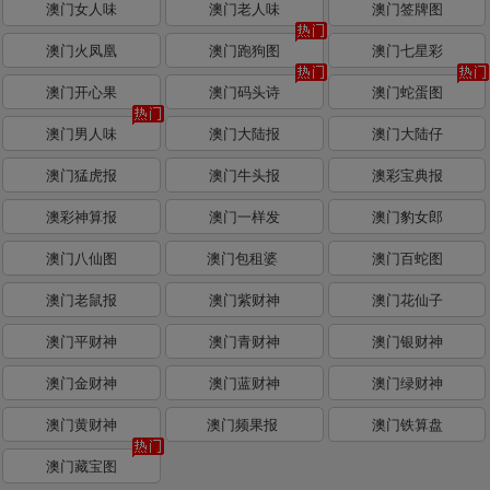
澳门女人味
澳门老人味
澳门签牌图
澳门火凤凰
澳门跑狗图
澳门七星彩
澳门开心果
澳门码头诗
澳门蛇蛋图
澳门男人味
澳门大陆报
澳门大陆仔
澳门猛虎报
澳门牛头报
澳彩宝典报
澳彩神算报
澳门一样发
澳门豹女郎
澳门八仙图
澳门包租婆
澳门百蛇图
澳门老鼠报
澳门紫财神
澳门花仙子
澳门平财神
澳门青财神
澳门银财神
澳门金财神
澳门蓝财神
澳门绿财神
澳门黄财神
澳门频果报
澳门铁算盘
澳门藏宝图