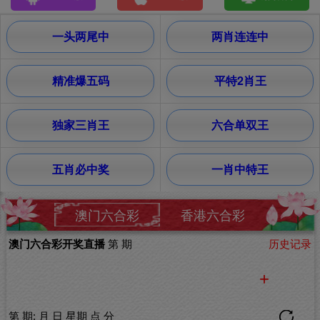
一头两尾中
两肖连连中
精准爆五码
平特2肖王
独家三肖王
六合单双王
五肖必中奖
一肖中特王
澳门六合彩
香港六合彩