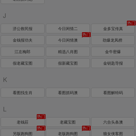
J
济公救民报
今日闲情二
金多宝传真
金钱报功夫
今日闲情澳
劲爆龙凤榜
江左梅郎
精选八肖图
金牛密爆
假老藏宝图
假新藏宝图
金钥匙导报
K
看图找生肖
看图抓码澳
看图解特码
L
老钱莊
老藏宝图
六合头条澳
另版跑狗图
老版跑狗图
狼女侠客图