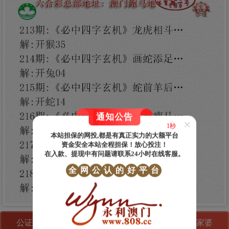
公证处
四不像
蛇蛋图
管家婆