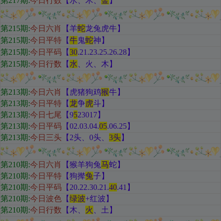
第217期:
今日行数
【水
、木、
金
】
第215期
:
今日六肖
【羊
蛇
龙兔虎牛
】
第215期:
今日平特
【
牛
鬼
蛇
神
】
第215期:
今日平码
【
30
.21.23.25.26.28
】
第215期:
今日行数
【
水
、火、木
】
第213期
:
今日六肖
【虎猪狗鸡
猴
牛
】
第213期:
今日平特
【
龙
争
虎
斗
】
第213期:
今日七尾
【9
5
23017
】
第213期:
今日平码
【
02.03.04.
05
.06.25
】
第213期:
今日三头
【
2头、0头、
3头
】
第210期
:
今日六肖
【猴羊狗兔
马
蛇
】
第210期:
今日平特
【狗撵
兔
子
】
第210期:
今日平码
【
20.22.30.21.
40
.41
】
第210期:
今日波色
【
绿
波
+红波
】
第210期:
今日行数
【木
、
火
、土
】