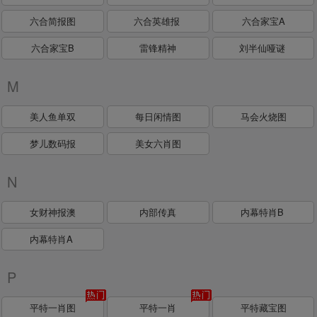
六合简报图
六合英雄报
六合家宝A
六合家宝B
雷锋精神
刘半仙哑谜
M
美人鱼单双
每日闲情图
马会火烧图
梦儿数码报
美女六肖图
N
女财神报澳
内部传真
内幕特肖B
内幕特肖A
P
平特一肖图
平特一肖
平特藏宝图