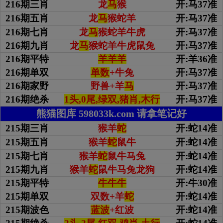
216期三肖
龙
马
猴
开:马37准
216期五肖
龙
马
猴蛇羊
开:马37准
216期七肖
龙
马
猴蛇羊牛虎
开:马37准
216期九肖
龙
马
猴蛇羊牛虎鼠兔
开:马37准
216期平特
羊羊羊
开:羊36准
216期单双
单数
+牛兔
开:马37准
216期家野
野兽+羊
马
开:马37准
216期绝杀
1头,0尾,绿双,猪肖,木行
开:马37准
熊猫图库 598033k.com 请拿笔记好
215期三肖
猴羊
蛇
开:蛇14准
215期五肖
猴羊
蛇
鼠牛
开:蛇14准
215期七肖
猴羊
蛇
鼠牛马兔
开:蛇14准
215期九肖
猴羊
蛇
鼠牛马兔龙狗
开:蛇14准
215期平特
牛牛牛
开:牛30准
215期单双
双数+羊
蛇
开:蛇14准
215期波色
蓝波
+红波
开:蛇14准