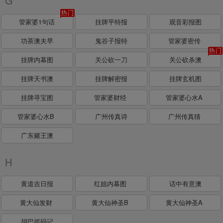
G
管家婆1句话
挂牌平特报
观音彩报图
功茶澳夫早
鬼谷子报特
管家婆密传
挂牌内幕图
关公砍一刀
关公砍杀澳
挂牌天书澳
挂牌解密报
挂牌玄机图
挂牌寻宝图
管家婆财经
管家婆心水A
管家婆心水B
广州传真诗
广州传真猜
广东赌王澳
H
黄道吉日报
红姐内幕图
话中有意澳
黄大仙发财
黄大仙神圣B
黄大仙神圣A
胡巴抓码记